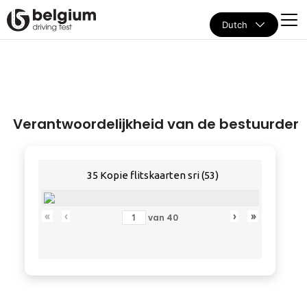
Dutch
Verantwoordelijkheid van de bestuurder
35 Kopie flitskaarten sri (53)
«
‹
›
»
van
40