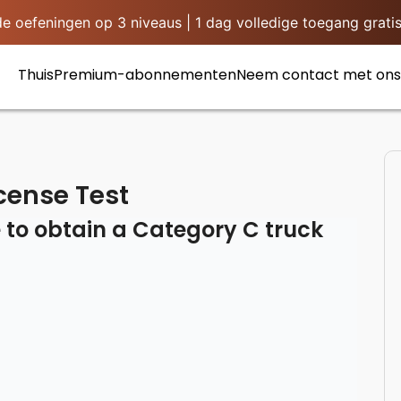
 oefeningen op 3 niveaus | 1 dag volledige toegang gratis
Thuis
Premium-abonnementen
Neem contact met ons
cense Test
 to obtain a Category C truck