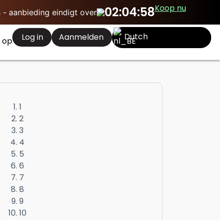
Koop nu
02:04:57
 - aanbieding eindigt over
Dutch
Log in
Aanmelden
 op
1
2
3
4
5
6
7
8
9
10