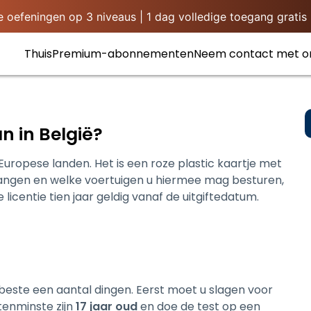
oefeningen op 3 niveaus | 1 dag volledige toegang gratis -
Thuis
Premium-abonnementen
Neem contact met o
an in België?
e Europese landen. Het is een roze plastic kaartje met
angen en welke voertuigen u hiermee mag besturen,
licentie tien jaar geldig vanaf de uitgiftedatum.
et beste een aantal dingen. Eerst moet u slagen voor
tenminste zijn
17 jaar oud
en doe de test op een