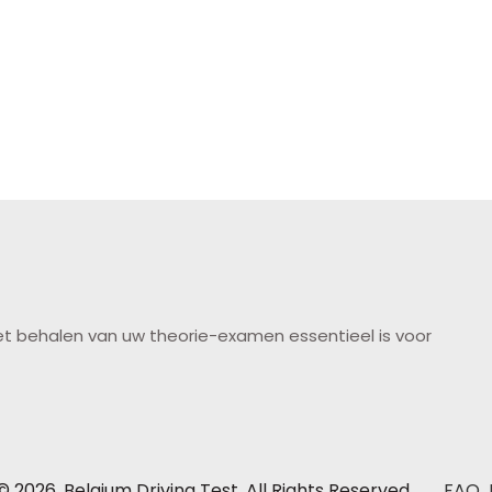
het behalen van uw theorie-examen essentieel is voor
 2026, Belgium Driving Test. All Rights Reserved.
FAQ