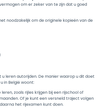
svermogen om er zeker van te zijn dat u goed
s het noodzakelijk om de originele kopieën van de
g
u leren autorijden. De manier waarop u dit doet
 u in België woont:
eren, zoals rijles krijgen bij een rijschool of
 maanden. Of je kunt een versneld traject volgen
 en daarna het rijexamen kunt doen.