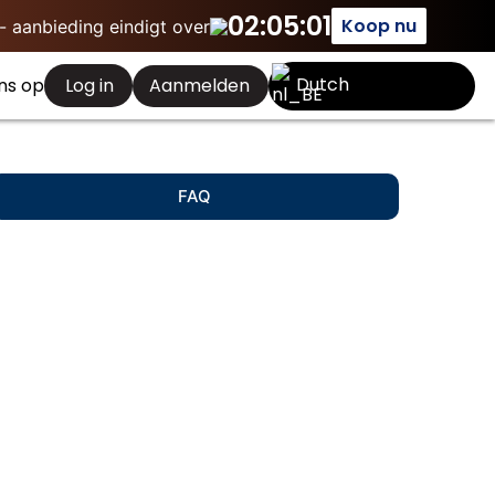
02:05:00
Koop nu
 aanbieding eindigt over
Dutch
Aanmelden
ns op
Log in
FAQ