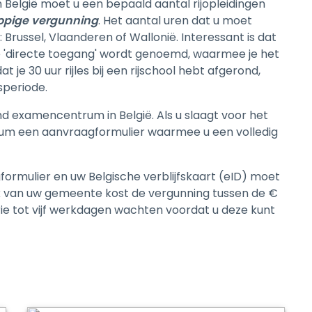
in België moet u een bepaald aantal rijopleidingen
opige vergunning
. Het aantal uren dat u moet
: Brussel, Vlaanderen of Wallonië. Interessant is dat
ie 'directe toegang' wordt genoemd, waarmee je het
 je 30 uur rijles bij een rijschool hebt afgerond,
speriode.
d examencentrum in België. Als u slaagt voor het
um een ​​aanvraagformulier waarmee u een volledig
rmulier en uw Belgische verblijfskaart (eID) moet
k van uw gemeente kost de vergunning tussen de €
rie tot vijf werkdagen wachten voordat u deze kunt