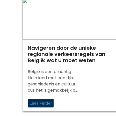
Navigeren door de unieke
regionale verkeersregels van
België: wat u moet weten
België is een prachtig
klein land met een rijke
geschiedenis en cultuur,
dus het is gemakkelijk om
met de auto rond te
reizen. […]
Lees verder